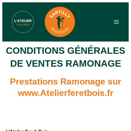
Aller
au
contenu
Main
Menu
CONDITIONS GÉNÉRALES
DE VENTES RAMONAGE
Prestations Ramonage sur
www.Atelierferetbois.fr